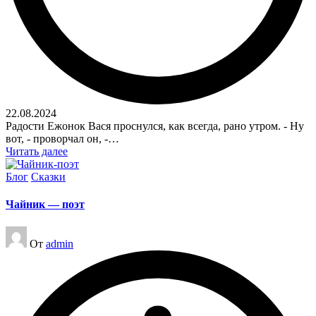
22.08.2024
Радости Ежонок Вася проснулся, как всегда, рано утром. - Ну
вот, - проворчал он, -…
Читать далее
Опубликовано
Блог
Сказки
в
Чайник — поэт
Запись
От
admin
от