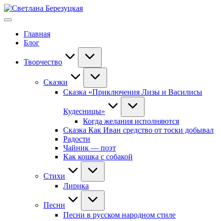
Перейти
Светлана
к
Поэтесса,
Березуцкая
содержимому
писательница,
Главная
сценарист
Блог
Творчество
Сказки
Сказка «Приключения Лизы и Василисы
Кудесницы»
Когда желания исполняются
Сказка Как Иван средство от тоски добывал
Радости
Чайник — поэт
Как кошка с собакой
Стихи
Лирика
Песни
Песни в русском народном стиле