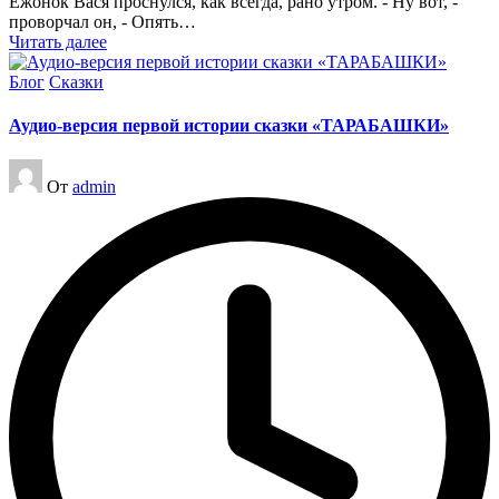
Ежонок Вася проснулся, как всегда, рано утром. - Ну вот, -
проворчал он, - Опять…
Читать далее
Опубликовано
Блог
Сказки
в
Аудио-версия первой истории сказки «ТАРАБАШКИ»
Запись
От
admin
от