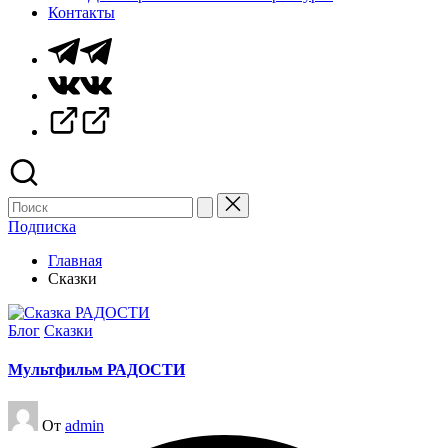
Контакты
Telegram
Vk
Rutube
Поиск
для:
Подписка
Главная
Сказки
Опубликовано
Блог
Сказки
в
Мультфильм РАДОСТИ
Запись
От
admin
от